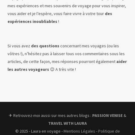
mes expériences et mes souvenirs de voyage pour vous inspirer,
vous aider et je l’espère, vous faire vivre à votre tour
des
expériences inoubliables
!
Si vous avez
des questions
concernant mes voyages (ou les
vôtres !), n’hésitez pas à laisser tous vos commentaires sous les
articles, de cette façon, mes réponses pourront également
aider
les autres voyageurs
😉 A très vite !
✈︎ Retrouvez-moi aussi sur mes autres blogs :
PASSION VENISE
&
TRAVEL WITH LAURA
© 2025 - Laura en voyage -
Mentions Légales
-
Politique de