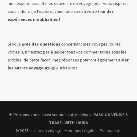
mes expériences et mes souvenirs de voyage pour vous inspirer,
vous aider et je l’espère, vous faire vivre à votre tour
des
expériences inoubliables
!
Si vous avez
des questions
concernant mes voyages (ou les
vôtres !), n’hésitez pas à laisser tous vos commentaires sous les
articles, de cette façon, mes réponses pourront également
aider
les autres voyageurs
😉 A très vite !
✈︎ Retrouvez-moi aussi sur mes autres blogs :
PASSION VENISE
&
TRAVEL WITH LAURA
© 2025 - Laura en voyage -
Mentions Légales
-
Politique de