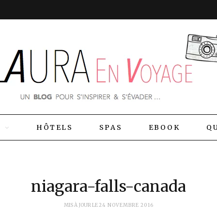
S
HÔTELS
SPAS
EBOOK
QU
niagara-falls-canada
MIS À JOUR LE
24 NOVEMBRE 2016