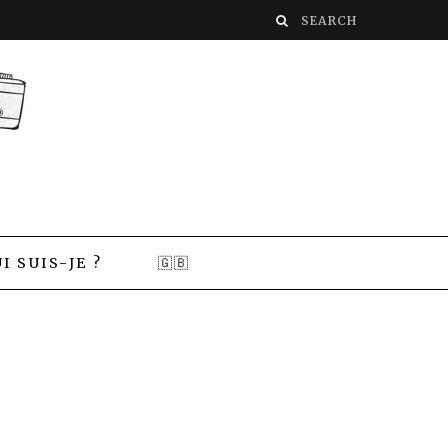
I SUIS-JE ?
🇬🇧