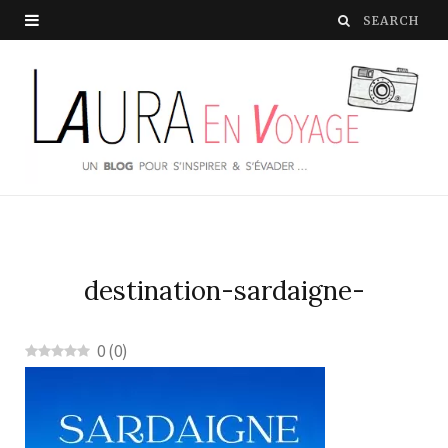
destination-sardaigne-
0
(
0
)