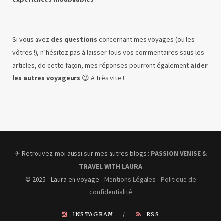
Si vous avez
des questions
concernant mes voyages (ou les
vôtres !), n’hésitez pas à laisser tous vos commentaires sous les
articles, de cette façon, mes réponses pourront également
aider
les autres voyageurs
😉 A très vite !
✈︎ Retrouvez-moi aussi sur mes autres blogs :
PASSION VENISE
&
TRAVEL WITH LAURA
© 2025 - Laura en voyage -
Mentions Légales
-
Politique de
confidentialité
INSTAGRAM
RSS