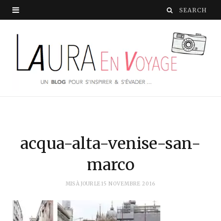
acqua-alta-venise-san-
marco
MIS À JOUR LE
15 NOVEMBRE 2016