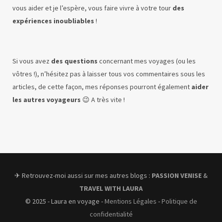
vous aider et je l’espère, vous faire vivre à votre tour
des
expériences inoubliables
!
Si vous avez
des questions
concernant mes voyages (ou les
vôtres !), n’hésitez pas à laisser tous vos commentaires sous les
articles, de cette façon, mes réponses pourront également
aider
les autres voyageurs
😉 A très vite !
✈︎ Retrouvez-moi aussi sur mes autres blogs :
PASSION VENISE
&
TRAVEL WITH LAURA
© 2025 - Laura en voyage -
Mentions Légales
-
Politique de
confidentialité