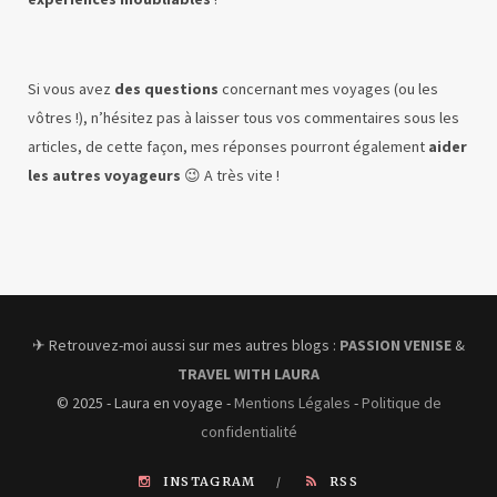
Si vous avez
des questions
concernant mes voyages (ou les
vôtres !), n’hésitez pas à laisser tous vos commentaires sous les
articles, de cette façon, mes réponses pourront également
aider
les autres voyageurs
😉 A très vite !
✈︎ Retrouvez-moi aussi sur mes autres blogs :
PASSION VENISE
&
TRAVEL WITH LAURA
© 2025 - Laura en voyage -
Mentions Légales
-
Politique de
confidentialité
INSTAGRAM
RSS