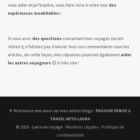
vous aider et je l’espère, vous faire vivre à votre tour
des
expériences inoubliables
!
Si vous avez
des questions
concernant mes voyages (ou les
vôtres !), n’hésitez pas à laisser tous vos commentaires sous les
articles, de cette façon, mes réponses pourront également
aider
les autres voyageurs
😉 A très vite !
✈︎ Retrouvez-moi aussi sur mes autres blogs :
PASSION VENISE
&
TRAVEL WITH LAURA
© 2025 - Laura en voyage -
Mentions Légales
-
Politique de
confidentialité