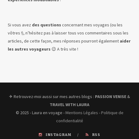
Si vous avez
des questions
concernant mes voyages (ou les
vôtres !), n’hésitez pas à laisser tous vos commentaires sous les
articles, de cette façon, mes réponses pourront également
aider
les autres voyageurs
😉 A très vite !
✈︎ Retrouvez-moi aussi sur mes autres blogs :
PASSION VENISE
&
TRAVEL WITH LAURA
© 2025 - Laura en voyage -
Mentions Légales
-
Politique de
confidentialité
INSTAGRAM
RSS