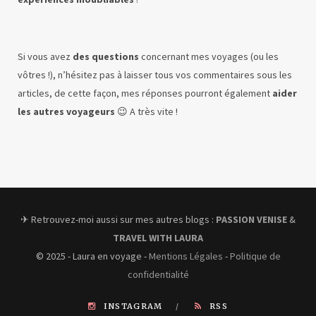
Si vous avez
des questions
concernant mes voyages (ou les
vôtres !), n’hésitez pas à laisser tous vos commentaires sous les
articles, de cette façon, mes réponses pourront également
aider
les autres voyageurs
😉 A très vite !
✈︎ Retrouvez-moi aussi sur mes autres blogs :
PASSION VENISE
&
TRAVEL WITH LAURA
© 2025 - Laura en voyage -
Mentions Légales
-
Politique de
confidentialité
INSTAGRAM
RSS