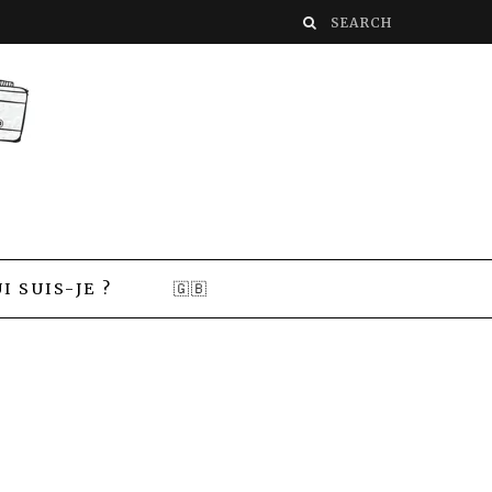
I SUIS-JE ?
🇬🇧