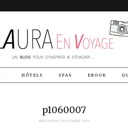
S
HÔTELS
SPAS
EBOOK
QU
p1060007
MIS À JOUR LE
7 NOVEMBRE 2016