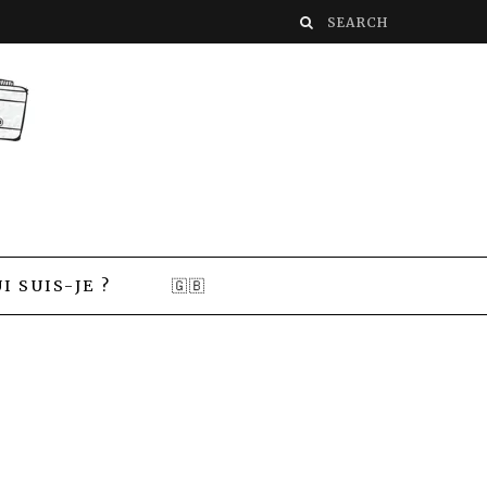
I SUIS-JE ?
🇬🇧