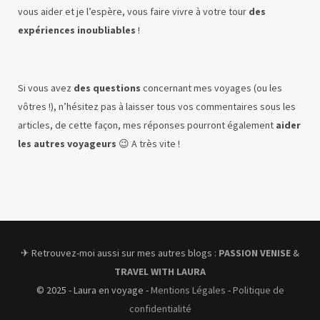
vous aider et je l’espère, vous faire vivre à votre tour
des
expériences inoubliables
!
Si vous avez
des questions
concernant mes voyages (ou les
vôtres !), n’hésitez pas à laisser tous vos commentaires sous les
articles, de cette façon, mes réponses pourront également
aider
les autres voyageurs
😉 A très vite !
✈︎ Retrouvez-moi aussi sur mes autres blogs :
PASSION VENISE
&
TRAVEL WITH LAURA
© 2025 - Laura en voyage -
Mentions Légales
-
Politique de
confidentialité