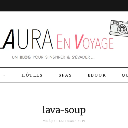
S
HÔTELS
SPAS
EBOOK
QU
lava-soup
MIS À JOUR LE
11 MARS 2019