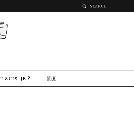
I SUIS-JE ?
🇬🇧