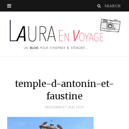
temple-d-antonin-et-
faustine
MIS À JOUR LE
7 MAI 2020