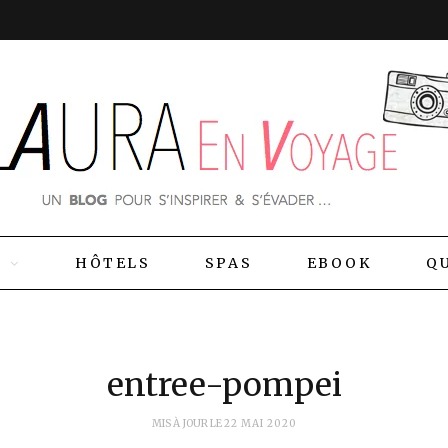
S
HÔTELS
SPAS
EBOOK
QU
entree-pompei
MIS À JOUR LE
22 MAI 2020