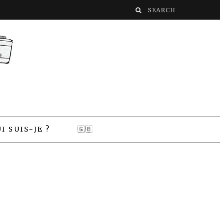
I SUIS-JE ?
🇬🇧