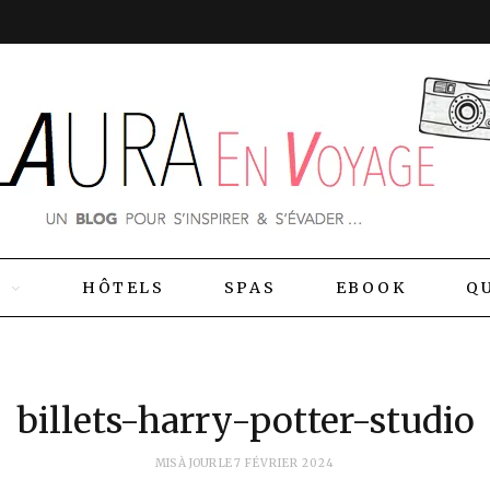
S
HÔTELS
SPAS
EBOOK
QU
billets-harry-potter-studio
MIS À JOUR LE
7 FÉVRIER 2024