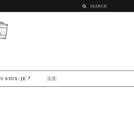
I SUIS-JE ?
🇬🇧