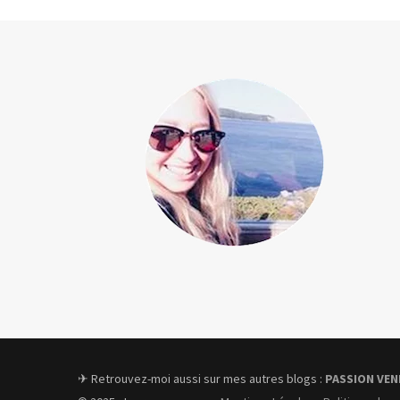
✈︎ Retrouvez-moi aussi sur mes autres blogs :
PASSION VEN