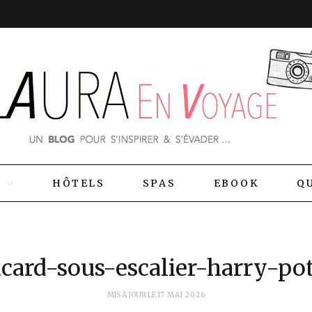
S
HÔTELS
SPAS
EBOOK
QU
acard-sous-escalier-harry-pot
MIS À JOUR LE
17 MAI 2026