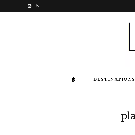
I
R
n
S
s
S
t
a
g
r
🏠
DESTINATION
a
m
pl