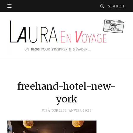
freehand-hotel-new-
york
MIS À JOUR LE
31 JANVIER 2026