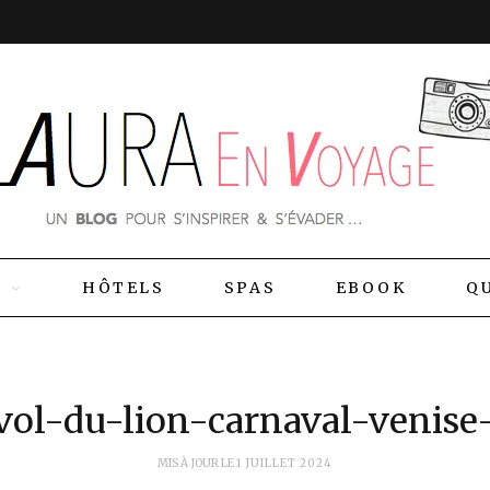
S
HÔTELS
SPAS
EBOOK
QU
vol-du-lion-carnaval-venise
MIS À JOUR LE
1 JUILLET 2024