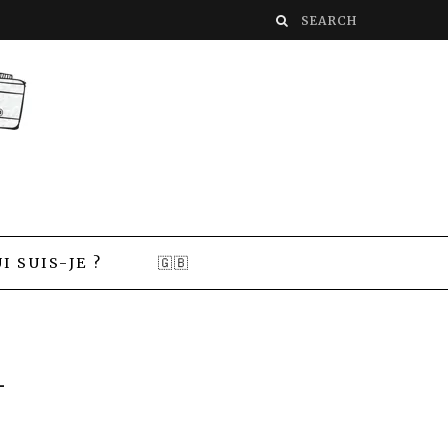
I SUIS-JE ?
🇬🇧
-