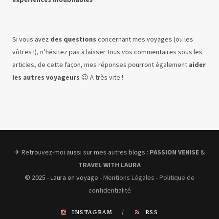
Si vous avez
des questions
concernant mes voyages (ou les
vôtres !), n’hésitez pas à laisser tous vos commentaires sous les
articles, de cette façon, mes réponses pourront également
aider
les autres voyageurs
😉 A très vite !
✈︎ Retrouvez-moi aussi sur mes autres blogs :
PASSION VENISE
&
TRAVEL WITH LAURA
© 2025 - Laura en voyage -
Mentions Légales
-
Politique de
confidentialité
INSTAGRAM
RSS