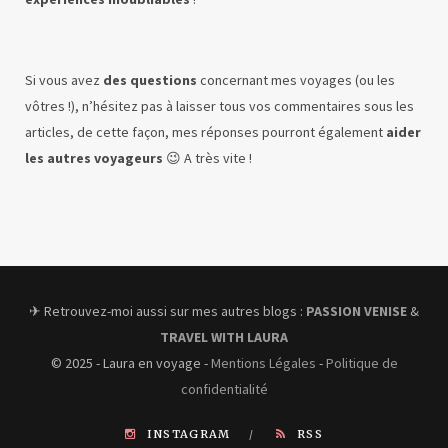
Si vous avez
des questions
concernant mes voyages (ou les
vôtres !), n’hésitez pas à laisser tous vos commentaires sous les
articles, de cette façon, mes réponses pourront également
aider
les autres voyageurs
😉 A très vite !
✈︎ Retrouvez-moi aussi sur mes autres blogs :
PASSION VENISE
&
TRAVEL WITH LAURA
© 2025 - Laura en voyage -
Mentions Légales
-
Politique de
confidentialité
INSTAGRAM
RSS