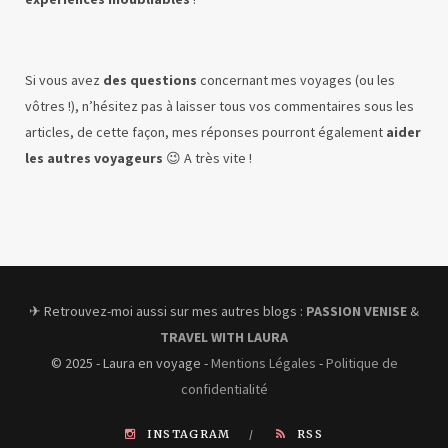
Si vous avez
des questions
concernant mes voyages (ou les
vôtres !), n’hésitez pas à laisser tous vos commentaires sous les
articles, de cette façon, mes réponses pourront également
aider
les autres voyageurs
😉 A très vite !
✈︎ Retrouvez-moi aussi sur mes autres blogs :
PASSION VENISE
&
TRAVEL WITH LAURA
© 2025 - Laura en voyage -
Mentions Légales
-
Politique de
confidentialité
INSTAGRAM
RSS