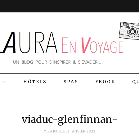
S
HÔTELS
SPAS
EBOOK
QU
viaduc-glenfinnan-
MIS À JOUR LE
21 JANVIER 2022