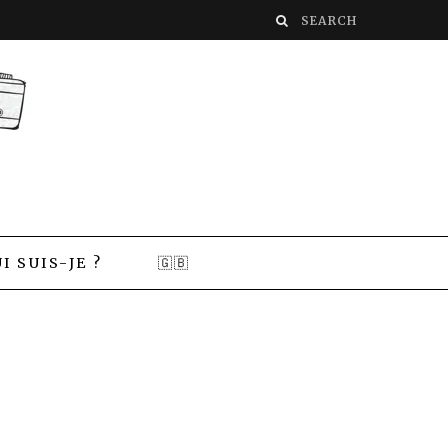
I SUIS-JE ?
🇬🇧