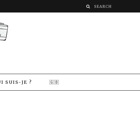
I SUIS-JE ?
🇬🇧