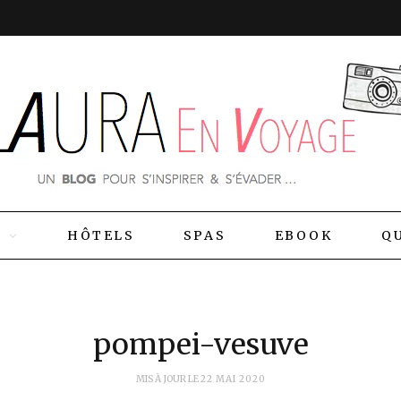
S
HÔTELS
SPAS
EBOOK
QU
pompei-vesuve
MIS À JOUR LE
22 MAI 2020