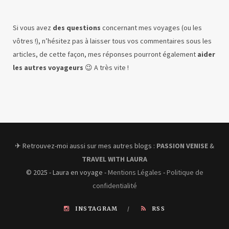
Si vous avez
des questions
concernant mes voyages (ou les
vôtres !), n’hésitez pas à laisser tous vos commentaires sous les
articles, de cette façon, mes réponses pourront également
aider
les autres voyageurs
😉 A très vite !
✈︎ Retrouvez-moi aussi sur mes autres blogs :
PASSION VENISE
&
TRAVEL WITH LAURA
© 2025 - Laura en voyage -
Mentions Légales
-
Politique de
confidentialité
INSTAGRAM
RSS