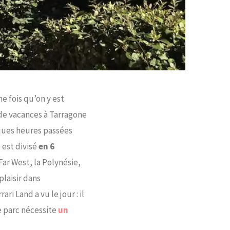
ne fois qu’on y est
 de vacances à Tarragone
lques heures passées
 est divisé
en 6
Far West, la Polynésie,
laisir dans
i Land a vu le jour : il
e parc nécessite
un