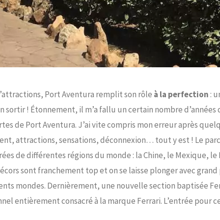
attractions, Port Aventura remplit son rôle
à la perfection
: u
en sortir ! Étonnement, il m’a fallu un certain nombre d’années
rtes de Port Aventura. J’ai vite compris mon erreur après que
ent, attractions, sensations, déconnexion… tout y est ! Le parc
rées de différentes régions du monde : la Chine, le Mexique, le 
cors sont franchement top et on se laisse plonger avec grand p
nts mondes. Dernièrement, une nouvelle section baptisée Ferrar
onnel entièrement consacré à la marque Ferrari. L’entrée pour c