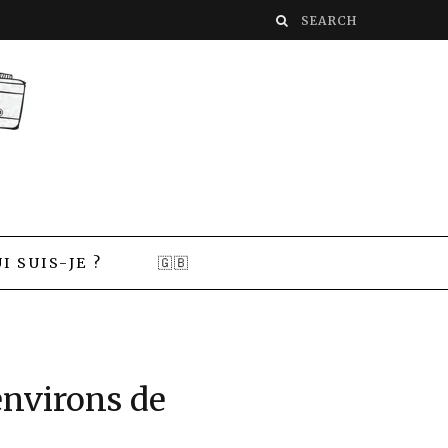
I SUIS-JE ?
🇬🇧
 environs de