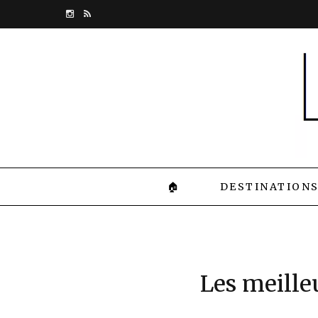
I
R
n
S
s
S
t
a
g
r
🏠
DESTINATION
a
m
Les meilleu